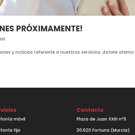
ONES PRÓXIMAMENTE!
ed
s y noticias referente a nuestros servicios. ¡Estate atento
vicios
Contacto
efonía móvil
Plaza de Juan XXIII nº5
fonía fija
30.620 Fortuna (Murcia)